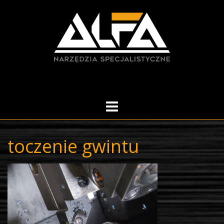
Skip
to
content
toczenie gwintu