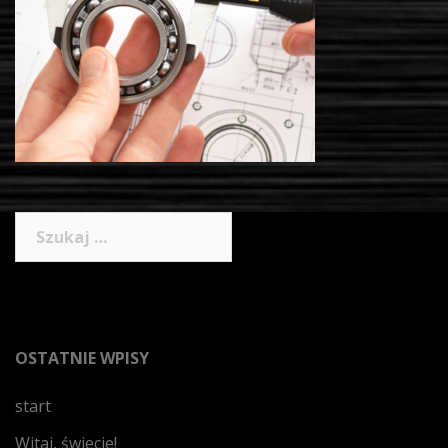
Szukaj:
OSTATNIE WPISY
start
Witaj, świecie!