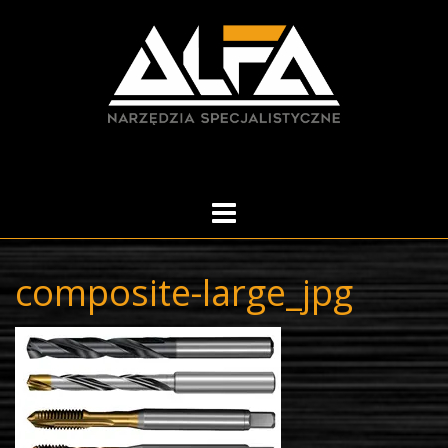
Skip
to
content
composite-large_jpg