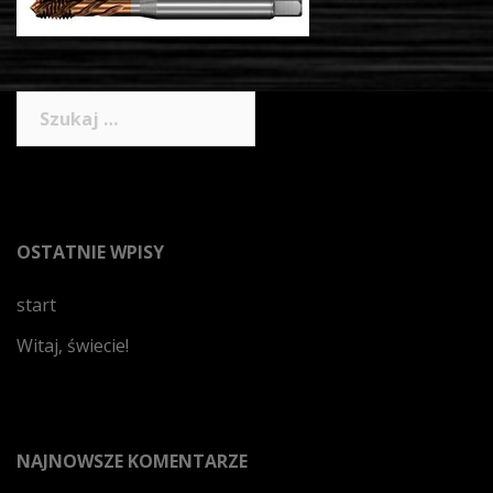
Szukaj:
OSTATNIE WPISY
start
Witaj, świecie!
NAJNOWSZE KOMENTARZE