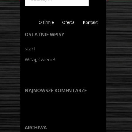
O firmie
Oferta
Kontakt
OSTATNIE WPISY
start
Witaj, świecie!
NAJNOWSZE KOMENTARZE
ARCHIWA