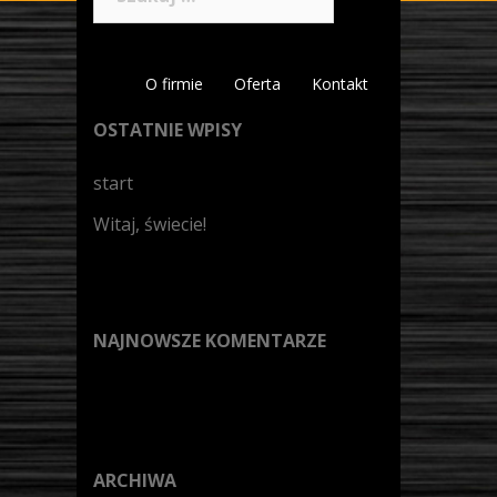
O firmie
Oferta
Kontakt
OSTATNIE WPISY
start
Witaj, świecie!
NAJNOWSZE KOMENTARZE
ARCHIWA